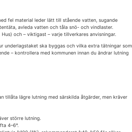
ed fel material leder lätt till stående vatten, sugande
entäta, avleda vatten och tåla snö- och vindlaster.
us) och – viktigast – varje tillverkares anvisningar.
hur underlagstaket ska byggas och vilka extra tätningar som
seende – kontrollera med kommunen innan du ändrar lutning
 tillåta lägre lutning med särskilda åtgärder, men kräver
ver större lutning.
fta 4–6°.