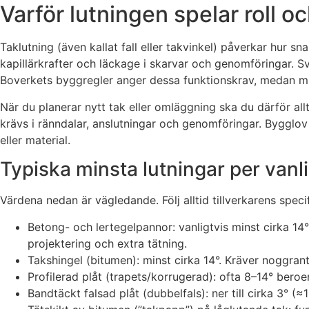
Varför lutningen spelar roll o
Taklutning (även kallat fall eller takvinkel) påverkar hur s
kapillärkrafter och läckage i skarvar och genomföringar. Sv
Boverkets byggregler anger dessa funktionskrav, medan minst
När du planerar nytt tak eller omläggning ska du därför al
krävs i ränndalar, anslutningar och genomföringar. Bygglo
eller material.
Typiska minsta lutningar per vanli
Värdena nedan är vägledande. Följ alltid tillverkarens speci
Betong- och lertegelpannor: vanligtvis minst cirka 14
projektering och extra tätning.
Takshingel (bitumen): minst cirka 14°. Kräver noggrant 
Profilerad plåt (trapets/korrugerad): ofta 8–14° beroe
Bandtäckt falsad plåt (dubbelfals): ner till cirka 3° (