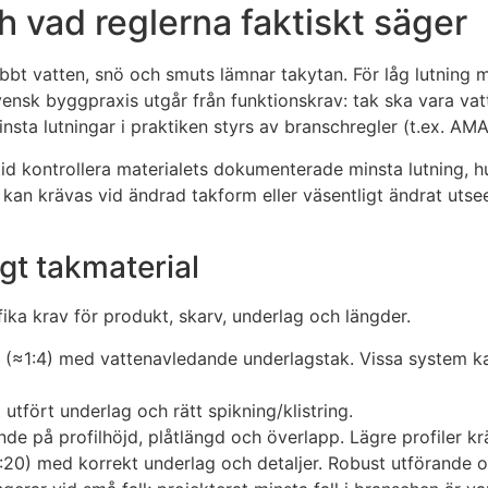
ch vad reglerna faktiskt säger
nabbt vatten, snö och smuts lämnar takytan. För låg lutning m
ensk byggpraxis utgår från funktionskrav: tak ska vara vatt
a lutningar i praktiken styrs av branschregler (t.ex. AMA H
ltid kontrollera materialets dokumenterade minsta lutning, 
v kan krävas vid ändrad takform eller väsentligt ändrat ut
gt takmaterial
fika krav för produkt, skarv, underlag och längder.
° (≈1:4) med vattenavledande underlagstak. Vissa system kan
utfört underlag och rätt spikning/klistring.
nde på profilhöjd, plåtlängd och överlapp. Lägre profiler krä
≈1:20) med korrekt underlag och detaljer. Robust utförande o