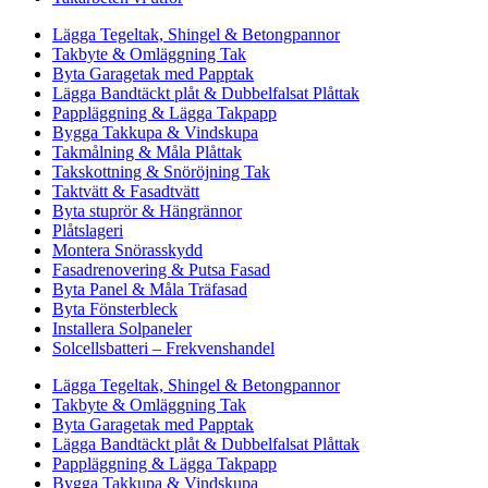
Lägga Tegeltak, Shingel & Betongpannor
Takbyte & Omläggning Tak
Byta Garagetak med Papptak
Lägga Bandtäckt plåt & Dubbelfalsat Plåttak
Pappläggning & Lägga Takpapp
Bygga Takkupa & Vindskupa
Takmålning & Måla Plåttak
Takskottning & Snöröjning Tak
Taktvätt & Fasadtvätt
Byta stuprör & Hängrännor
Plåtslageri
Montera Snörasskydd
Fasadrenovering & Putsa Fasad
Byta Panel & Måla Träfasad
Byta Fönsterbleck
Installera Solpaneler
Solcellsbatteri – Frekvenshandel
Lägga Tegeltak, Shingel & Betongpannor
Takbyte & Omläggning Tak
Byta Garagetak med Papptak
Lägga Bandtäckt plåt & Dubbelfalsat Plåttak
Pappläggning & Lägga Takpapp
Bygga Takkupa & Vindskupa