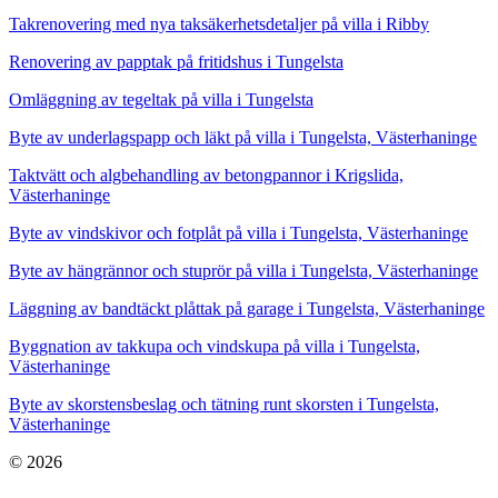
Takrenovering med nya taksäkerhetsdetaljer på villa i Ribby
Renovering av papptak på fritidshus i Tungelsta
Omläggning av tegeltak på villa i Tungelsta
Byte av underlagspapp och läkt på villa i Tungelsta, Västerhaninge
Taktvätt och algbehandling av betongpannor i Krigslida,
Västerhaninge
Byte av vindskivor och fotplåt på villa i Tungelsta, Västerhaninge
Byte av hängrännor och stuprör på villa i Tungelsta, Västerhaninge
Läggning av bandtäckt plåttak på garage i Tungelsta, Västerhaninge
Byggnation av takkupa och vindskupa på villa i Tungelsta,
Västerhaninge
Byte av skorstensbeslag och tätning runt skorsten i Tungelsta,
Västerhaninge
© 2026