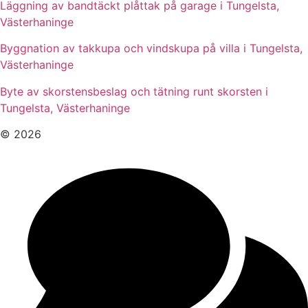
Läggning av bandtäckt plåttak på garage i Tungelsta,
Västerhaninge
Byggnation av takkupa och vindskupa på villa i Tungelsta,
Västerhaninge
Byte av skorstensbeslag och tätning runt skorsten i
Tungelsta, Västerhaninge
© 2026