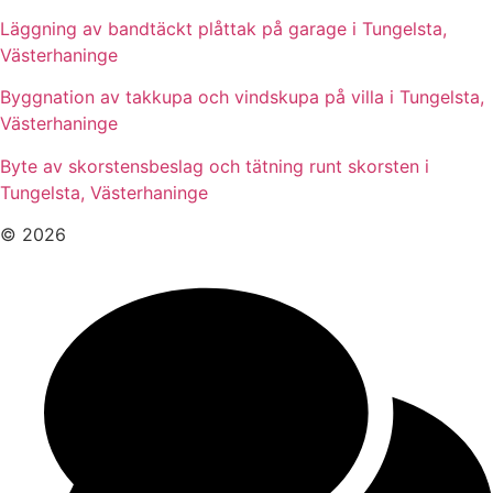
Läggning av bandtäckt plåttak på garage i Tungelsta,
Västerhaninge
Byggnation av takkupa och vindskupa på villa i Tungelsta,
Västerhaninge
Byte av skorstensbeslag och tätning runt skorsten i
Tungelsta, Västerhaninge
© 2026