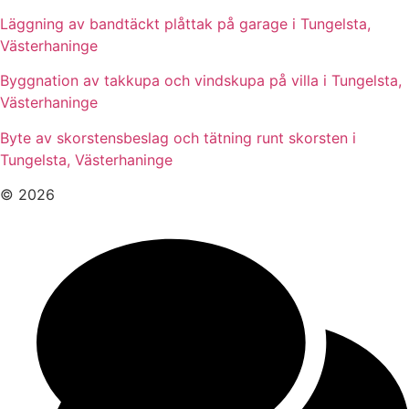
Läggning av bandtäckt plåttak på garage i Tungelsta,
Västerhaninge
Byggnation av takkupa och vindskupa på villa i Tungelsta,
Västerhaninge
Byte av skorstensbeslag och tätning runt skorsten i
Tungelsta, Västerhaninge
© 2026